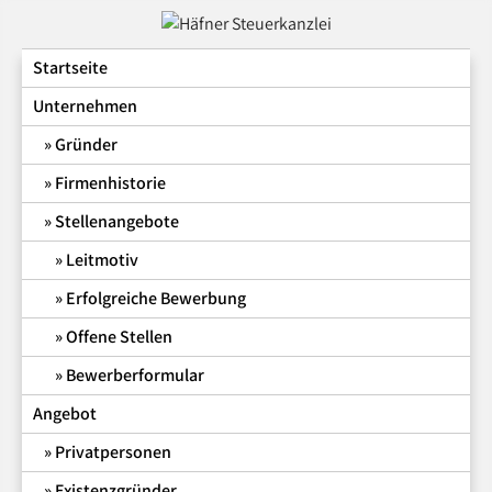
Skip
to
Häfner Steuerkanzlei
Wer hilfe mit dem Finanzamt braucht ist hier richtig.
content
Startseite
Unternehmen
Gründer
Firmenhistorie
Stellenangebote
Leitmotiv
Erfolgreiche Bewerbung
Offene Stellen
Bewerberformular
Angebot
Privatpersonen
Existenzgründer