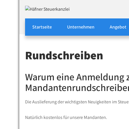
Skip
to
Häfner Steuerkanzlei
Wer hilfe mit dem Finanzamt braucht ist hier ric
content
Startseite
Unternehmen
Angebot
Rundschreiben
Warum eine Anmeldung 
Mandantenrundschreiben 
Die Auslieferung der wichtigsten Neuigkeiten im Steue
Natürlich kostenlos für unsere Mandanten.